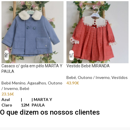
Casaco c/ gola em pêlo MARTA Y
Vestido Bebé MIRANDA
PAULA
Bebé
,
Outono / Inverno
,
Vestidos
Bebé Menino
,
Agasalhos
,
Outono
43.90
€
/ Inverno
,
Bebé
23.16
€
Azul
MARTA Y
Claro
12M
PAULA
O que dizem os nossos clientes