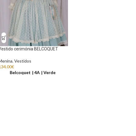
Vestido cerimónia BELCOQUET
Menina
,
Vestidos
134.00
€
Belcoquet
4A
Verde