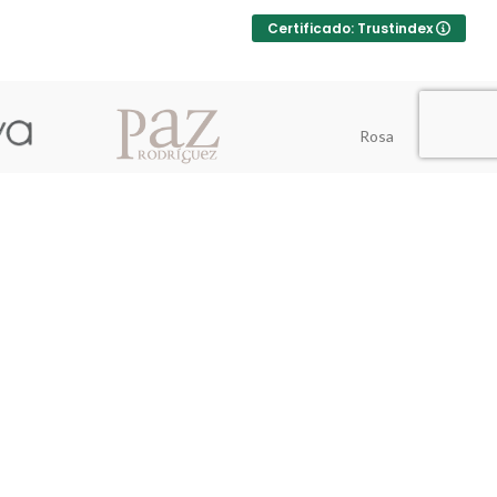
Certificado: Trustindex
Rosa
Oliveira de Azeméis, Portugal
+351 912 715 535
chamada para rede móvel nacional
geral@contofadas.pt
DEV