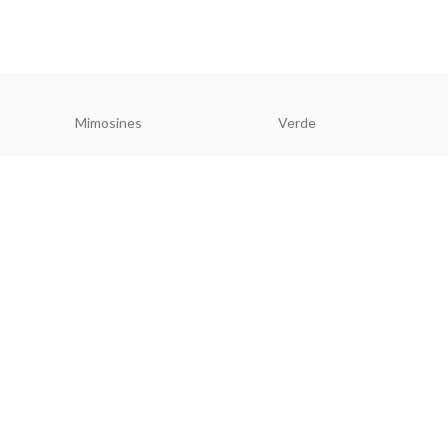
Mimosines
Verde
A Conto de Fadas é uma boutique infantil com as
linhas batizado, comunhão, cerimónia e casual chic.
© 2