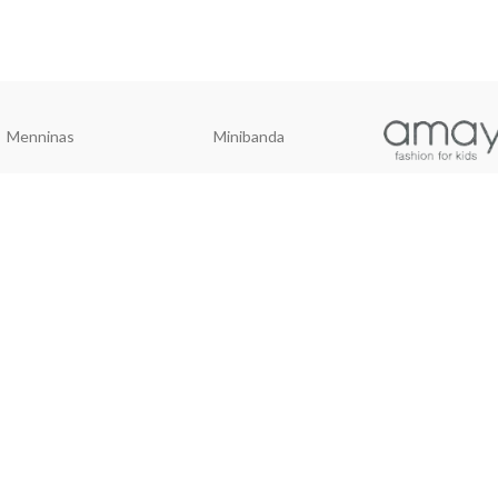
Menninas
Minibanda
Início
Contactos
Termos e condições
Política de devolução
Política de privacidade
Livro de reclamações
026 Conto de Fadas - Todos Direitos Reservados. Desenvolvido por
WE