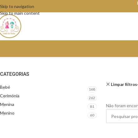
Skip to navigation
Skip to main content
CATEGORIAS
Limpar filtros
Bebé
168
Cerimónia
262
Menina
Não foram encon
81
Menino
60