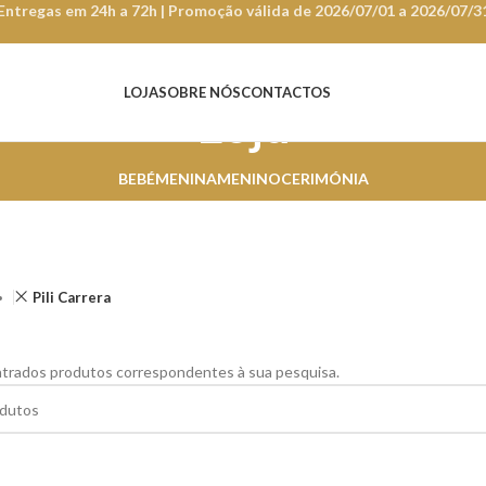
Entregas em 24h a 72h | Promoção válida de 2026/07/01 a 2026/07/3
LOJA
SOBRE NÓS
CONTACTOS
Loja
BEBÉ
MENINA
MENINO
CERIMÓNIA
Pili Carrera
trados produtos correspondentes à sua pesquisa.