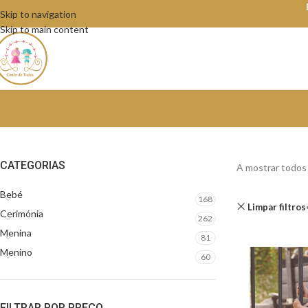
Skip to navigation
Skip to main content
CATEGORIAS
A mostrar todos 
Bebé
168
Limpar filtros
Cerimónia
262
Menina
81
Menino
60
FILTRAR POR PREÇO