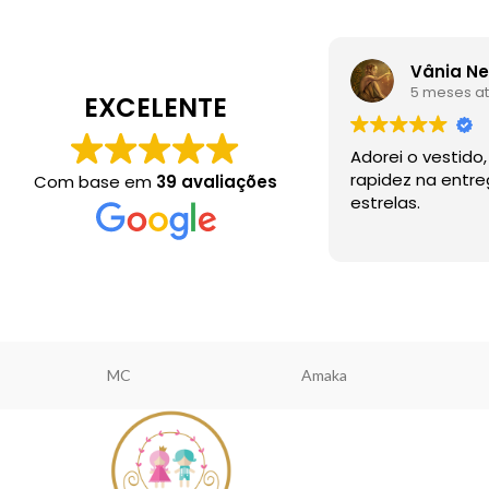
Vânia N
5 meses at
EXCELENTE
Adorei o vestido
rapidez na entr
Com base em
39 avaliações
estrelas.
MC
Amaka