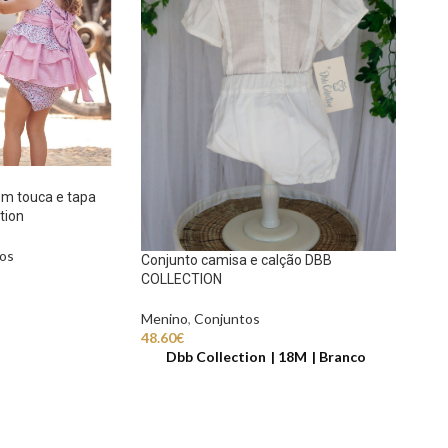
com touca e tapa
tion
os
Conjunto camisa e calção DBB
COLLECTION
Menino
,
Conjuntos
48.60
€
Dbb Collection
18M
Branco