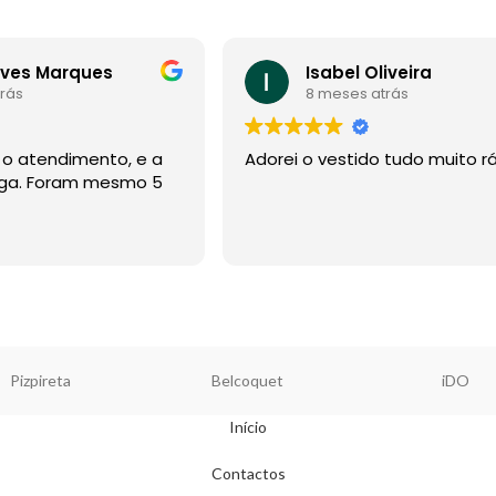
eves Marques
Isabel Oliveira
rás
8 meses atrás
, o atendimento, e a
Adorei o vestido tudo muito r
ega. Foram mesmo 5
Pizpireta
Belcoquet
iDO
Início
Contactos