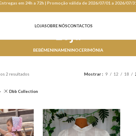
Entregas em 24h a 72h | Promoção válida de 2026/07/01 a 2026/07/3
LOJA
SOBRE NÓS
CONTACTOS
Loja
BEBÉ
MENINA
MENINO
CERIMÓNIA
os 2 resultados
Mostrar
9
12
18
Dbb Collection