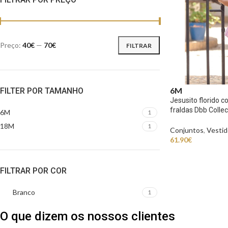
Preço:
40€
—
70€
FILTRAR
6M
FILTER POR TAMANHO
Jesusito florido 
fraldas Dbb Collec
6M
1
18M
1
Conjuntos
,
Vestid
61.90
€
FILTRAR POR COR
Branco
1
O que dizem os nossos clientes