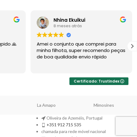
Nhina Ekuikui
8 meses atrás
ápido 🙏
Amei o conjunto que comprei para
minha filhota, super recomendo peças
de boa qualidade envio rápido
Certificado: Trustindex
La Amapo
Mimosines
Oliveira de Azeméis, Portugal
+351 912 715 535
chamada para rede móvel nacional