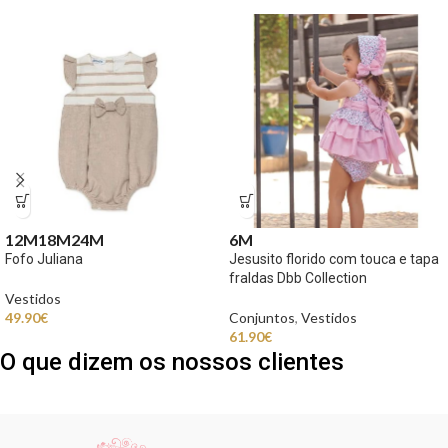
12M
18M
24M
6M
Fofo Juliana
Jesusito florido com touca e tapa
fraldas Dbb Collection
Vestidos
49.90
€
Conjuntos
,
Vestidos
61.90
€
O que dizem os nossos clientes