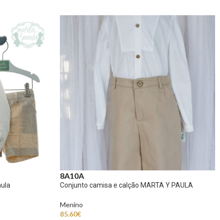
8A
10A
aula
Conjunto camisa e calção MARTA Y PAULA
Menino
85.60
€