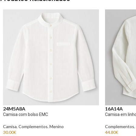
24M
5A
8A
16A
14A
Camisa com bolso EMC
Camisa em lin
Camisa
,
Complementos
,
Menino
Complementos
,
30.00
€
44.80
€