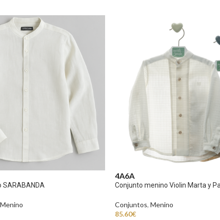
4A
6A
ho SARABANDA
Conjunto menino Violin Marta y P
Menino
Conjuntos
,
Menino
85.60
€