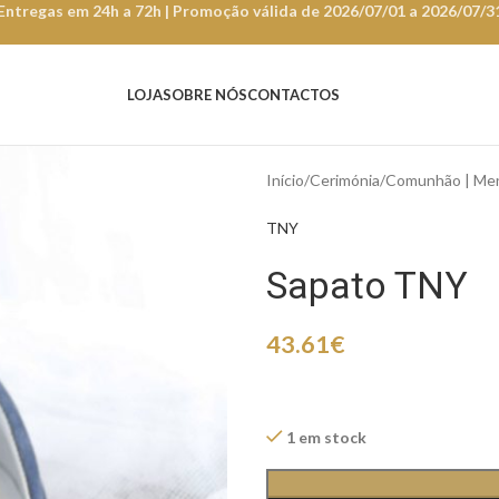
Entregas em 24h a 72h | Promoção válida de 2026/07/01 a 2026/07/3
LOJA
SOBRE NÓS
CONTACTOS
Início
Cerimónia
Comunhão | Men
TNY
Sapato TNY
43.61
€
1 em stock