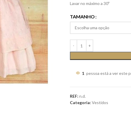
Lavar no máximo a 30º
TAMANHO
1
pessoa está a ver este 
REF:
n.d.
Categoria:
Vestidos