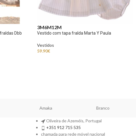
3M
6M
12M
 fraldas Dbb
Vestido com tapa fralda Marta Y Paula
Vestidos
59.90
€
Amaka
Branco
Oliveira de Azeméis, Portugal
+351 912 715 535
chamada para rede móvel nacional