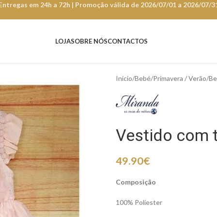
Entregas em 24h a 72h | Promoção válida de 2026/07/01 a 2026/07/3
LOJA
SOBRE NÓS
CONTACTOS
Início
Bebé
Primavera / Verão
Be
Vestido com 
49.90
€
Composição
100% Poliester