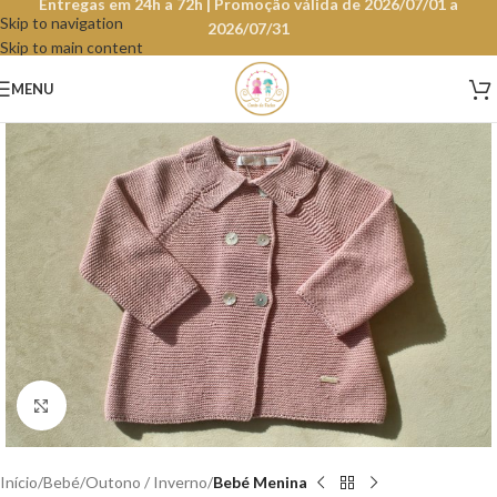
Entregas em 24h a 72h | Promoção válida de 2026/07/01 a
Skip to navigation
2026/07/31
Skip to main content
MENU
Clique para aumentar
Início
Bebé
Outono / Inverno
Bebé Menina