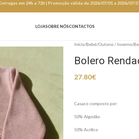
Entregas em 24h a 72h | Promoção válida de 2026/07/01 a 2026/07/3
LOJA
SOBRE NÓS
CONTACTOS
Início
Bebé
Outono / Inverno
Be
Bolero Rend
27.80
€
Casaco composto por:
50% Algodão
50% Acrílico