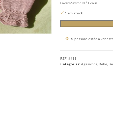
Lavar Máximo 30º Graus
1 em stock
4
pessoas estão a ver est
REF:
5911
Categorias:
Agasalhos
,
Bebé
,
Be