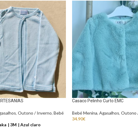
ARTESANIAS
Casaco Pelinho Curto EMC
gasalhos
,
Outono / Inverno
,
Bebé
Bebé Menina
,
Agasalhos
,
Outono /
34.90
€
aka
3M
Azul claro