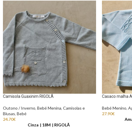
Camisola Guaxinim RIGOLÃ
Casaco malha 
Outono / Inverno
,
Bebé Menina
,
Camisolas e
Bebé Menino
,
A
Blusas
,
Bebé
27.90
€
24.70
€
Am
Cinza
18M
RIGOLÃ