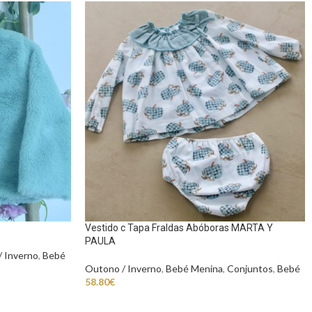
Vestido c Tapa Fraldas Abóboras MARTA Y
PAULA
 Inverno
,
Bebé
Outono / Inverno
,
Bebé Menina
,
Conjuntos
,
Bebé
58.80
€