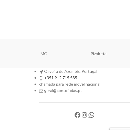
MC
Pizpireta
Oliveira de Azeméis, Portugal
+351 912 715 535
chamada para rede móvel nacional
geral@contofadas.pt