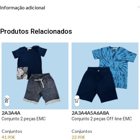
Informação adicional
Produtos Relacionados
2A
3A
4A
2A
3A
4A
5A
6A
8A
Conjunto 2 peças EMC
Conjunto 2 peças Off-line EMC
Conjuntos
Conjuntos
41.90
€
22.90
€