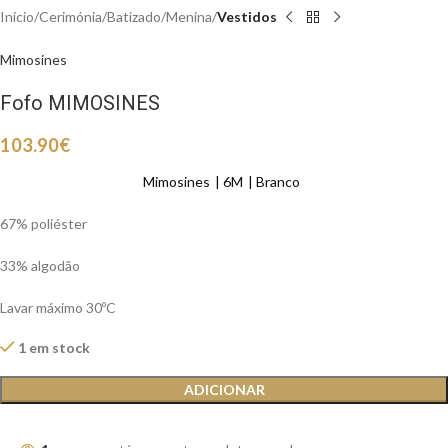
Início
Cerimónia
Batizado
Menina
Vestidos
Mimosines
Fofo MIMOSINES
103.90
€
Mimosines
6M
Branco
67% poliéster
33% algodão
Lavar máximo 30ºC
1 em stock
ADICIONAR