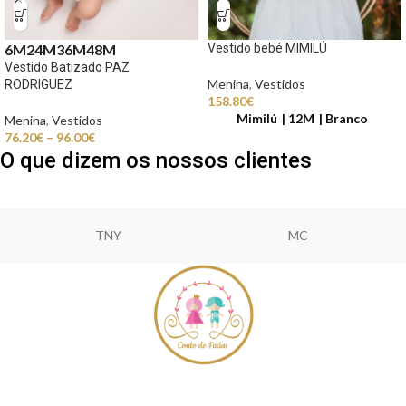
Vestido bebé MIMILÚ
6M
24M
36M
48M
Vestido Batizado PAZ
Menina
,
Vestidos
RODRIGUEZ
158.80
€
Mimilú
12M
Branco
Menina
,
Vestidos
76.20
€
–
96.00
€
O que dizem os nossos clientes
TNY
MC