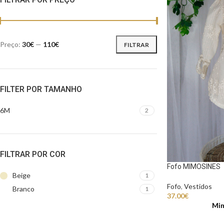
Preço:
30€
—
110€
FILTRAR
FILTER POR TAMANHO
6M
2
FILTRAR POR COR
Fofo MIMOSINES
Beige
1
Fofo
,
Vestidos
Branco
1
37.00
€
Mi