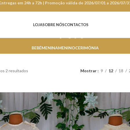
Entregas em 24h a 72h | Promoção válida de 2026/07/01 a 2026/07/3
LOJA
SOBRE NÓS
CONTACTOS
Fofo
BEBÉ
MENINA
MENINO
CERIMÓNIA
os 2 resultados
Mostrar
9
12
18