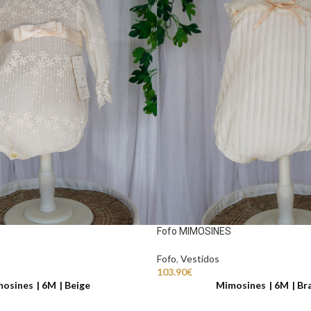
Fofo MIMOSINES
Fofo
,
Vestidos
103.90
€
mosines
6M
Beige
Mimosines
6M
Br