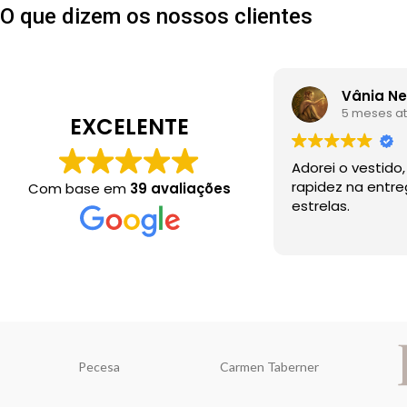
O que dizem os nossos clientes
Vânia N
5 meses at
EXCELENTE
Adorei o vestido
rapidez na entr
Com base em
39 avaliações
estrelas.
Pecesa
Carmen Taberner