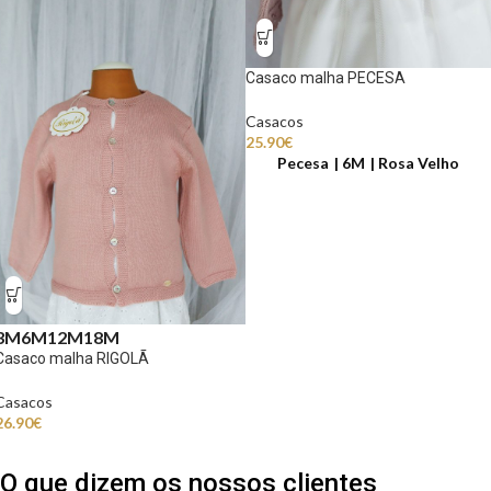
Casaco malha PECESA
Casacos
25.90
€
Pecesa
6M
Rosa Velho
3M
6M
12M
18M
Casaco malha RIGOLÃ
Casacos
26.90
€
O que dizem os nossos clientes