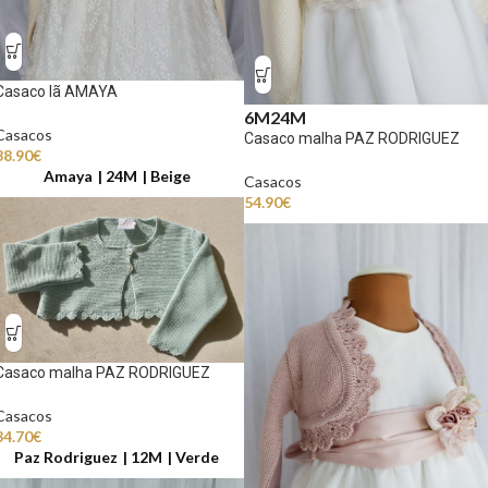
Casaco lã AMAYA
6M
24M
Casacos
Casaco malha PAZ RODRIGUEZ
38.90
€
Amaya
24M
Beige
Casacos
54.90
€
Casaco malha PAZ RODRIGUEZ
Casacos
34.70
€
Paz Rodriguez
12M
Verde