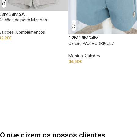
12M
18M
5A
Calções de peito Miranda
Calções
,
Complementos
12M
18M
24M
32.20
€
Calção PAZ RODRIGUEZ
Menino
,
Calções
36.50
€
O que dizem os nossos clientes